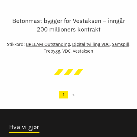
Betonmast bygger for Vestaksen – inngår
200 millioners kontrakt
Stikkord:
BREEAM Outstanding
,
Digital tvilling VDC
,
Samspill
,
Trebygg
,
VDC
,
Vestaksen
1
»
Hva vi gjør