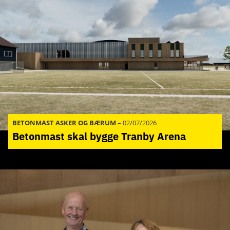
BETONMAST ASKER OG BÆRUM
–
02/07/2026
Betonmast skal bygge Tranby Arena