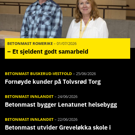
BETONMAST ROMERIKE
–
01/07/2026
– Et sjeldent godt samarbeid
BETONMAST BUSKERUD-VESTFOLD
–
25/06/2026
Fornøyde kunder på Tolvsrød Torg
BETONMAST INNLANDET
–
24/06/2026
Betonmast bygger Lenatunet helsebygg
BETONMAST INNLANDET
–
22/06/2026
Betonmast utvider Greveløkka skole i