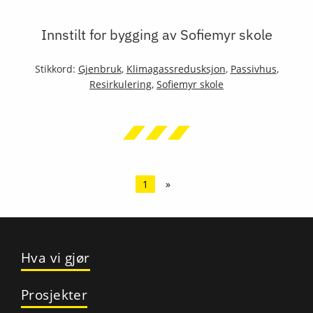
Innstilt for bygging av Sofiemyr skole
Stikkord:
Gjenbruk
,
Klimagassredusksjon
,
Passivhus
,
Resirkulering
,
Sofiemyr skole
1
»
Hva vi gjør
Prosjekter