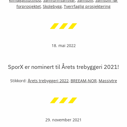
klimagassutslipp
,
Samfunnsansvar
,
Samspill
,
Samspill før
forprosjektet
,
Skolebygg
,
Tverrfaglig prosjektering
18. mai 2022
SporX er nominert til Årets trebyggeri 2021!
Stikkord:
Årets trebyggeri 2022
,
BREEAM-NOR
,
Massivtre
29. november 2021