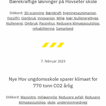
Bærekraftige løsninger på Hovseter skole
Stikkord:
3D-scanning
,
Bærekraft
,
bygningsautomasjon
,
Fossilfri
,
Gjenbruk
,
Innovasjon
,
Miljø
,
Nær Nullenergibygg
,
Nullenergi
,
Ombruk
,
Passivhus
,
Redusere klimagassutslipp
,
rehabilitering
,
Samarbeid
7. februar 2023
Nye Hov ungdomsskole sparer klimaet for
770 tonn CO2 årlig
Stikkord:
Massivtre
,
miljøvennlig
,
Redusere avfall
,
Redusere
klimagassutslipp
,
skole
,
undervisningsbygg