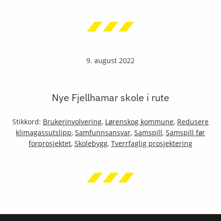
9. august 2022
Nye Fjellhamar skole i rute
Stikkord:
Brukerinvolvering
,
Lørenskog kommune
,
Redusere
klimagassutslipp
,
Samfunnsansvar
,
Samspill
,
Samspill før
forprosjektet
,
Skolebygg
,
Tverrfaglig prosjektering