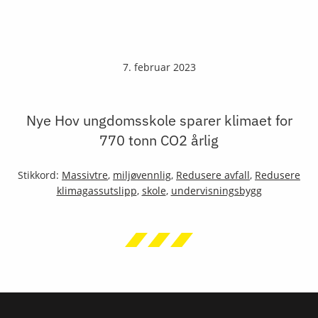
7. februar 2023
Nye Hov ungdomsskole sparer klimaet for
770 tonn CO2 årlig
Stikkord:
Massivtre
,
miljøvennlig
,
Redusere avfall
,
Redusere
klimagassutslipp
,
skole
,
undervisningsbygg