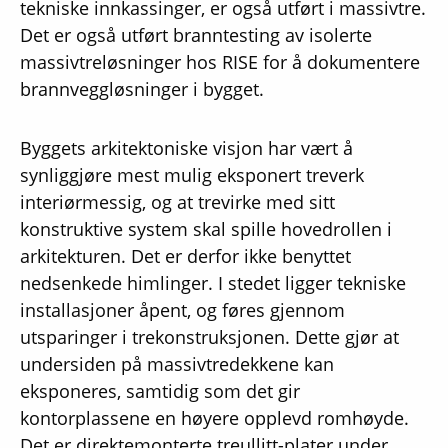
tekniske innkassinger, er også utført i massivtre.
Det er også utført branntesting av isolerte
massivtreløsninger hos RISE for å dokumentere
brannveggløsninger i bygget.
Byggets arkitektoniske visjon har vært å
synliggjøre mest mulig eksponert treverk
interiørmessig, og at trevirke med sitt
konstruktive system skal spille hovedrollen i
arkitekturen. Det er derfor ikke benyttet
nedsenkede himlinger. I stedet ligger tekniske
installasjoner åpent, og føres gjennom
utsparinger i trekonstruksjonen. Dette gjør at
undersiden på massivtredekkene kan
eksponeres, samtidig som det gir
kontorplassene en høyere opplevd romhøyde.
Det er direktemonterte treullitt-plater under