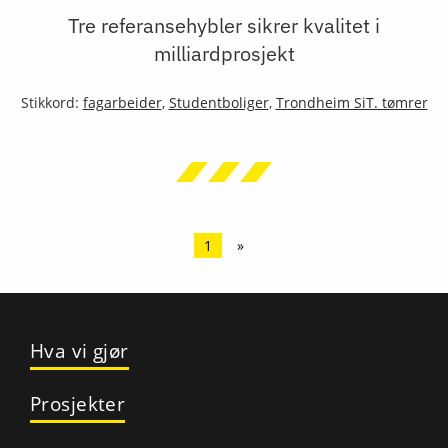
Tre referansehybler sikrer kvalitet i
milliardprosjekt
Stikkord:
fagarbeider
,
Studentboliger
,
Trondheim SiT. tømrer
1
»
Hva vi gjør
Prosjekter