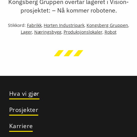
Kongsberg Gruppen overtar lageret i Vision-
prosjektet: – Nå kommer robotene.
Stikkord:
Fabrikk
,
Horten Industripark
,
Kongsberg Gruppen
,
Lager
,
Næringsbygg
,
Produksjonslokaler
,
Robot
Hva vi gjør
Prosjekter
Karriere