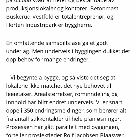
på 45.000 kvadratmeter og består både av
produksjonslokaler og kontorer.
Betonmast
Buskerud-Vestfold
er totalentreprenør, og
Horten Industripark er byggherre.
En omfattende samspillsfase ga et godt
underlag. Men underveis i byggingen dukket det
opp behov for mange endringer.
– Vi begynte å bygge, og så viste det seg at
lokalene ikke matchet det nye behovet til
leeietaker. Arealstørrelser, rominndeling og
innhold har blitt endret underveis. Vi er snart
oppe i 350 endringsmeldinger, som berører alt
fra antall stikkontakter til hele planløsninger.
Prosessen har gått parallelt med byggingen,
forteller prosjektleder Rolf Jacobsen Blaasvær.