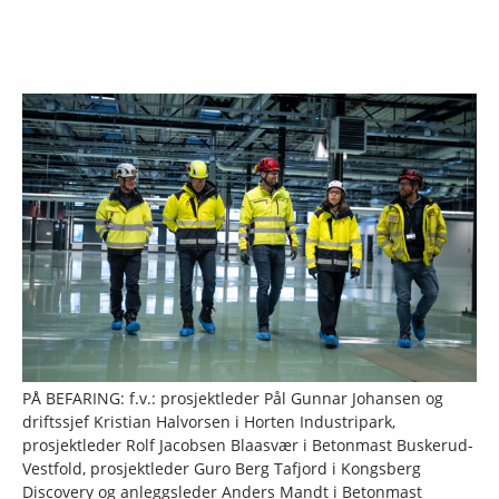
PÅ BEFARING: f.v.: prosjektleder Pål Gunnar Johansen og
driftssjef Kristian Halvorsen i Horten Industripark,
prosjektleder Rolf Jacobsen Blaasvær i Betonmast Buskerud-
Vestfold, prosjektleder Guro Berg Tafjord i Kongsberg
Discovery og anleggsleder Anders Mandt i Betonmast