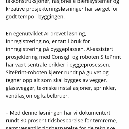
takkonstruksjoner, rasjonelle bæresystemer og
kreative prosjekteringsløsninger har sørget for
godt tempo i byggingen.
En
egenutviklet AI-drevet løsning
,
Innregistrering.no, er tatt i bruk for
innregistrering på byggeplassen. AI-assistert
prosjektering med Consigli og roboten SitePrint
har vært sentrale brikker i byggeprosessen.
SitePrint-roboten kjører rundt på gulvet og
tegner opp alt som skal bygges av vegger,
glassvegger, tekniske installasjoner, sprinkler,
ventilasjon og kabelbruer.
– Med denne løsningen har vi dokumentert
rundt
30 prosent tidsbesparelse
for tømrerne,
samt vesentlig tidsbesparelse for de tekniske