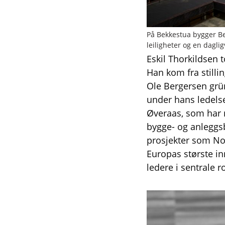
På Bekkestua bygger B
leiligheter og en dagli
Eskil Thorkildsen 
Han kom fra stilli
Ole Bergersen grü
under hans ledelse
Øveraas, som har 
bygge- og anleggsb
prosjekter som No
Europas største in
ledere i sentrale ro