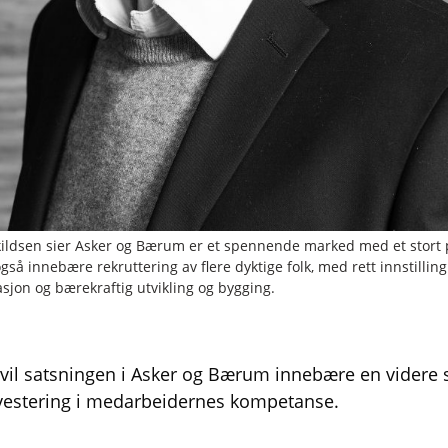
rkildsen sier Asker og Bærum er et spennende marked med et stort 
også innebære rekruttering av flere dyktige folk, med rett innstilli
sjon og bærekraftig utvikling og bygging.
 vil satsningen i Asker og Bærum innebære en videre s
nvestering i medarbeidernes kompetanse.