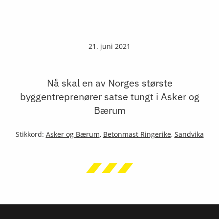
21. juni 2021
Nå skal en av Norges største
byggentreprenører satse tungt i Asker og
Bærum
Stikkord:
Asker og Bærum
,
Betonmast Ringerike
,
Sandvika