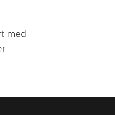
rt med
er