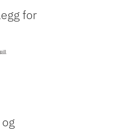
egg for
ill
 og