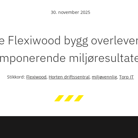
30. november 2025
e Flexiwood bygg overleve
imponerende miljøresultat
Stikkord:
Flexiwood
,
Horten driftssentral
,
miljøvennlig
,
Torp IT