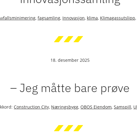
Avfallsminimering
,
fagsamling
,
Innovasjon
,
klima
,
Klimagassutslipp
18. desember 2025
– Jeg måtte bare prøve
ikkord:
Construction City
,
Næringsbygg
,
OBOS Eiendom
,
Samspill
,
U