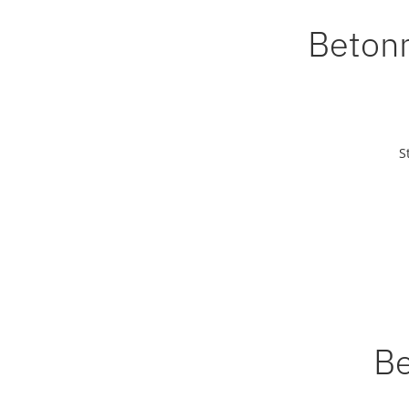
Betonm
S
Be