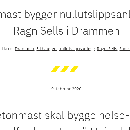
ast bygger nullutslippsanl
Ragn Sells i Drammen
tikkord:
Drammen
,
Eikhaugen
,
nullutslippsanlegg
,
Ragn-Sells
,
Samsp
9. februar 2026
tonmast skal bygge helse-