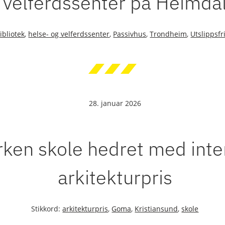
velferdssenter på Heimda
ibliotek
,
helse- og velferdssenter
,
Passivhus
,
Trondheim
,
Utslippsfr
28. januar 2026
rken skole hedret med inte
arkitekturpris
Stikkord:
arkitekturpris
,
Goma
,
Kristiansund
,
skole