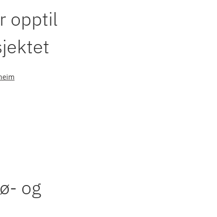
r opptil
jektet
heim
ø- og