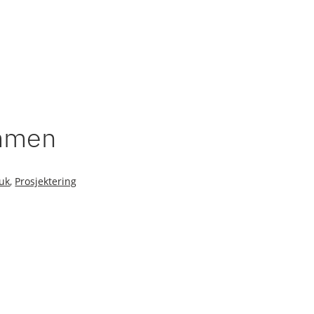
ammen
uk
,
Prosjektering