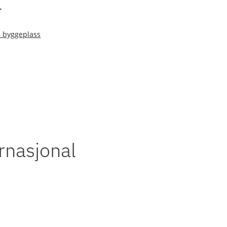
l
i byggeplass
rnasjonal