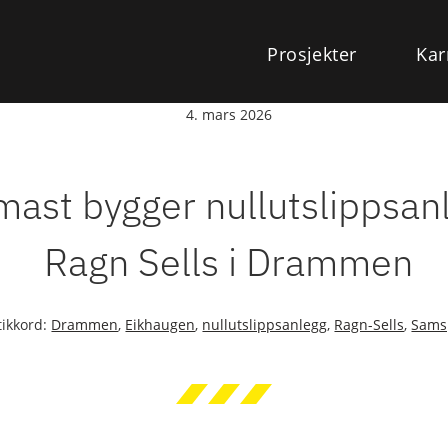
Prosjekter
Kar
4. mars 2026
ast bygger nullutslippsanl
Ragn Sells i Drammen
tikkord:
Drammen
,
Eikhaugen
,
nullutslippsanlegg
,
Ragn-Sells
,
Samsp