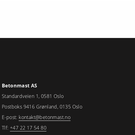
Betonmast AS
Standardveien 1, 0581 Oslo
Postboks 9416 Grønland, 0135 Oslo
E-post:
kontakt@betonmast.no
Tlf:
+47 22 17 54 80