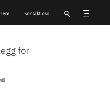
riere
Kontakt oss
egg for
ill