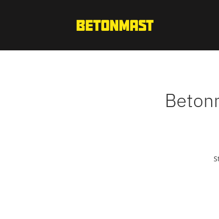
Betonm
S