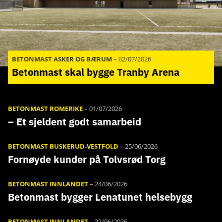
BETONMAST ASKER OG BÆRUM
–
02/07/2026
Betonmast skal bygge Tranby Arena
BETONMAST ROMERIKE
–
01/07/2026
– Et sjeldent godt samarbeid
BETONMAST BUSKERUD-VESTFOLD
–
25/06/2026
Fornøyde kunder på Tolvsrød Torg
BETONMAST INNLANDET
–
24/06/2026
Betonmast bygger Lenatunet helsebygg
BETONMAST INNLANDET
–
22/06/2026