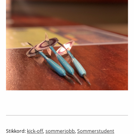
Stikkord:
kick-off
,
sommerjobb
,
Sommerstudent