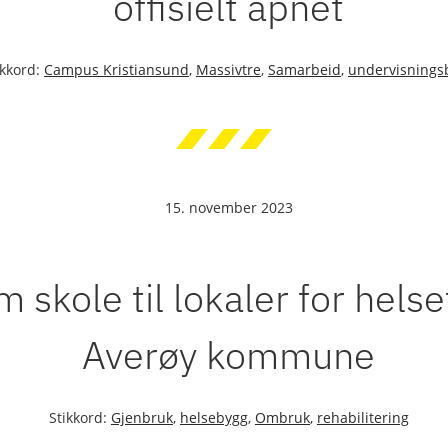
offisielt åpnet
ikkord:
Campus Kristiansund
,
Massivtre
,
Samarbeid
,
undervisnings
15. november 2023
 skole til lokaler for hels
Averøy kommune
Stikkord:
Gjenbruk
,
helsebygg
,
Ombruk
,
rehabilitering