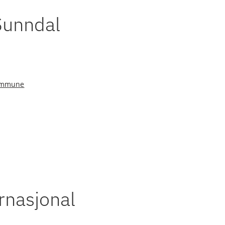
 Sunndal
ommune
rnasjonal