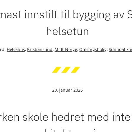
ast innstilt til bygging av
helsetun
ord:
Helsehus
,
Kristiansund
,
Midt-Norge
,
Omsorgsbolig
,
Sunndal k
28. januar 2026
rken skole hedret med inte