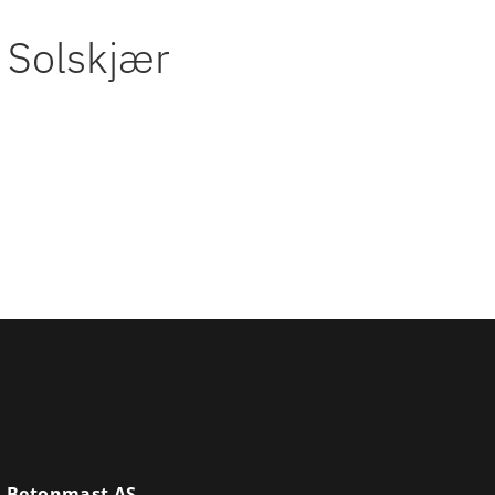
r Solskjær
Betonmast AS