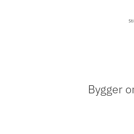
St
Bygger om