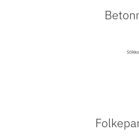
Betonm
Stikk
Folkepa