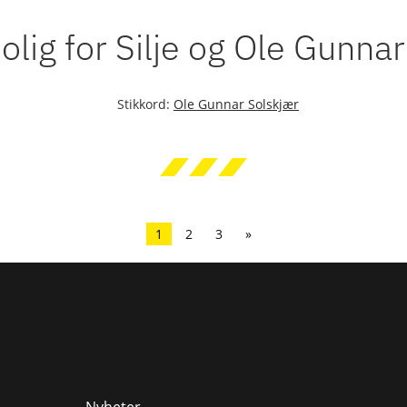
olig for Silje og Ole Gunna
Stikkord:
Ole Gunnar Solskjær
1
2
3
»