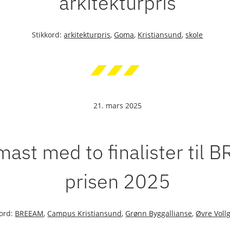
arkitekturpris
Stikkord:
arkitekturpris
,
Goma
,
Kristiansund
,
skole
21. mars 2025
ast med to finalister til 
prisen 2025
kord:
BREEAM
,
Campus Kristiansund
,
Grønn Byggallianse
,
Øvre Voll