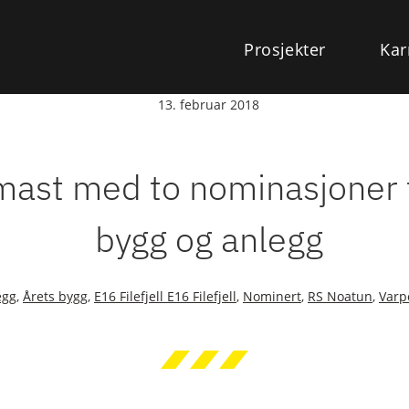
Prosjekter
Kar
13. februar 2018
ast med to nominasjoner t
bygg og anlegg
egg
,
Årets bygg
,
E16 Filefjell E16 Filefjell
,
Nominert
,
RS Noatun
,
Varp