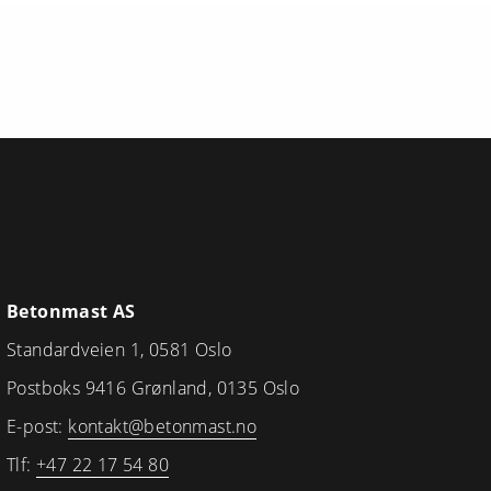
Betonmast AS
Standardveien 1, 0581 Oslo
Postboks 9416 Grønland, 0135 Oslo
E-post:
kontakt@betonmast.no
Tlf:
+47 22 17 54 80