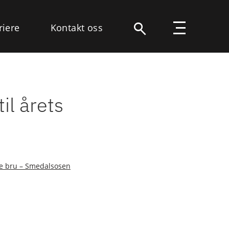
riere
Kontakt oss
il årets
e bru – Smedalsosen