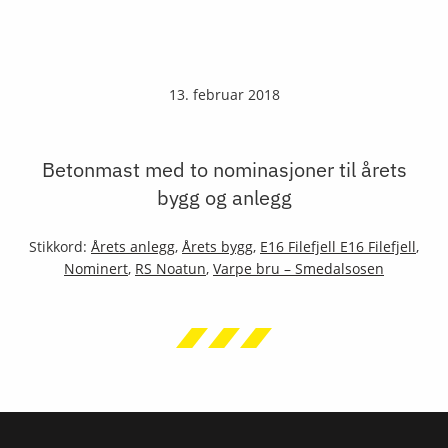
13. februar 2018
Betonmast med to nominasjoner til årets
bygg og anlegg
Stikkord:
Årets anlegg
,
Årets bygg
,
E16 Filefjell E16 Filefjell
,
Nominert
,
RS Noatun
,
Varpe bru – Smedalsosen