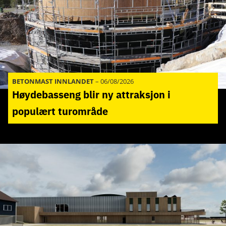
BETONMAST INNLANDET
–
06/08/2026
Høydebasseng blir ny attraksjon i
populært turområde