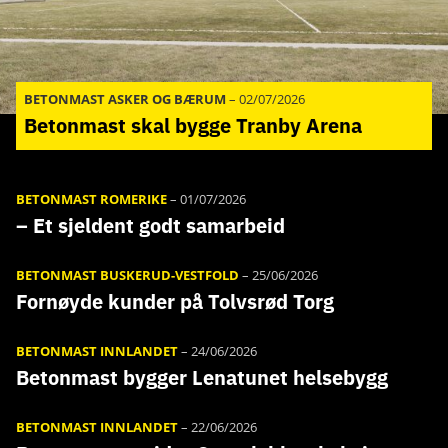
BETONMAST ASKER OG BÆRUM
–
02/07/2026
Betonmast skal bygge Tranby Arena
BETONMAST ROMERIKE
–
01/07/2026
– Et sjeldent godt samarbeid
BETONMAST BUSKERUD-VESTFOLD
–
25/06/2026
Fornøyde kunder på Tolvsrød Torg
BETONMAST INNLANDET
–
24/06/2026
Betonmast bygger Lenatunet helsebygg
BETONMAST INNLANDET
–
22/06/2026