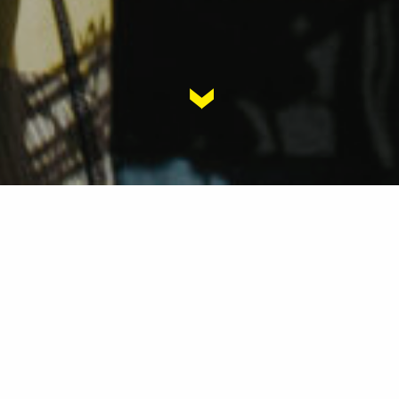
Sterkt konsern. Lokalt fokus.
Vi har et ansvar for å bidra til
utviklingen av bærekraftige samfunn.