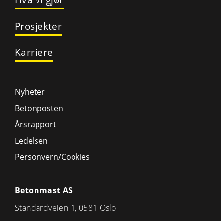
Prosjekter
Karriere
Nyheter
Betonposten
Årsrapport
Ledelsen
Personvern/Cookies
Betonmast AS
Standardveien 1, 0581 Oslo