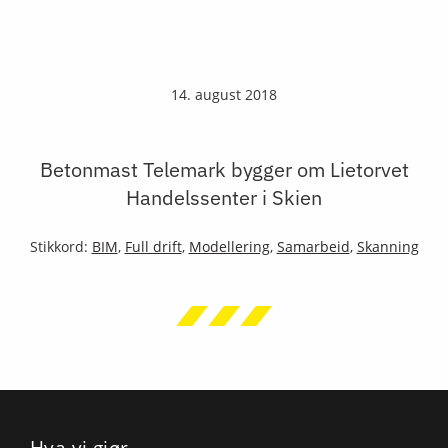
14. august 2018
Betonmast Telemark bygger om Lietorvet
Handelssenter i Skien
Stikkord:
BIM
,
Full drift
,
Modellering
,
Samarbeid
,
Skanning
Hva vi gjør