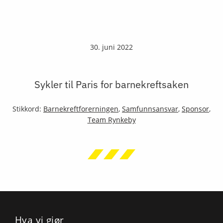
30. juni 2022
Sykler til Paris for barnekreftsaken
Stikkord:
Barnekreftforerningen
,
Samfunnsansvar
,
Sponsor
,
Team Rynkeby
Hva vi gjør