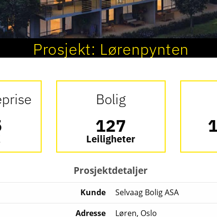
Prosjekt:
Lørenpynten
eprise
Bolig
5
127
1
K
Leiligheter
Prosjektdetaljer
Kunde
Selvaag Bolig ASA
Adresse
Løren, Oslo