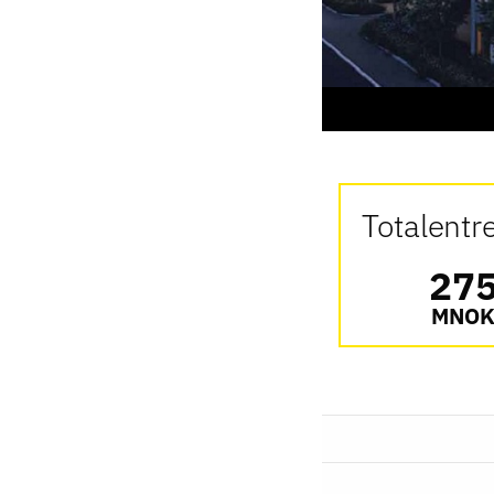
Totalentr
27
MNO