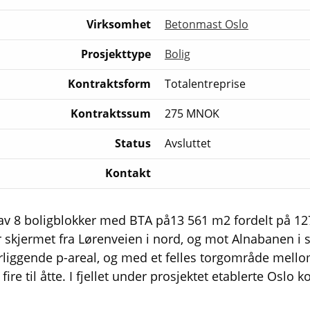
Virksomhet
Betonmast Oslo
Prosjekttype
Bolig
Kontraktsform
Totalentreprise
Kontraktssum
275 MNOK
Status
Avsluttet
Kontakt
av 8 boligblokker med BTA på13 561 m2 fordelt på 127 
 skjermet fra Lørenveien i nord, og mot Alnabanen i 
rliggende p-areal, og med et felles torgområde mello
a fire til åtte. I fjellet under prosjektet etablerte Os