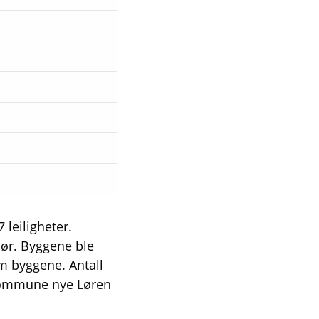
leiligheter.
sør. Byggene ble
m byggene. Antall
lo kommune nye Løren