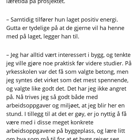
læretida på prosjektet.
– Samtidig tilfører hun laget positiv energi.
Gutta er tydelige på at de gjerne vil ha henne
med på laget, legger han til.
– Jeg har alltid vært interessert i bygg, og tenkte
jeg ville gjøre noe praktisk før videre studier. På
yrkesskolen var det få som valgte betong, men
jeg syntes det virket som det mest spennende,
og valgte like godt det. Det har jeg ikke angret
på. Nå trives jeg så godt både med
arbeidsoppgaver og miljøet, at jeg blir her en
stund. I tillegg til at det er gøy, er jo nyttig å få
være med i disse meget konkrete
arbeidsoppgavene på byggeplass, og lære litt
om hva som må til for at et bygg reiser seg,