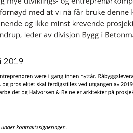
dig mye utviklings- og entreprenørkomp
fornøyd med at vi nå får bruke denn
nende og ikke minst krevende prosjekt,
ndrup, leder av divisjon Bygg i Betonm
 i 2019
entreprenøren være i gang innen nyttår. Råbyggslevera
, og prosjektet skal ferdigstilles ved utgangen av 201
narbeidet og Halvorsen & Reine er arkitekter på prosjek
g under kontraktssigneringen.