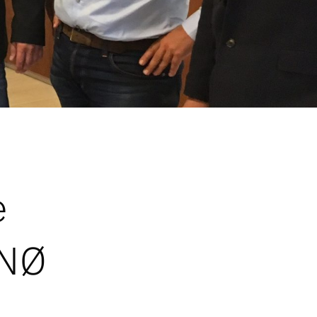
e
SNØ