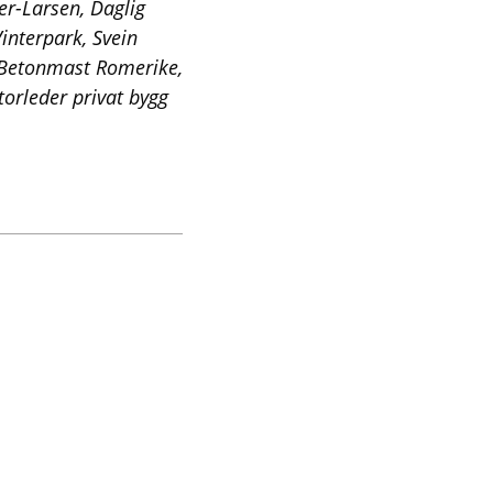
er-Larsen, Daglig
interpark, Svein
r Betonmast Romerike,
orleder privat bygg