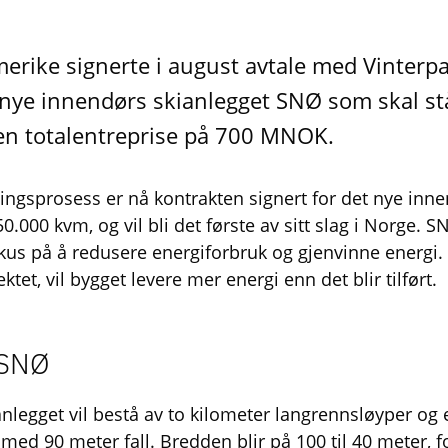
rike signerte i august avtale med Vinter
 nye innendørs skianlegget SNØ som skal stå
en totalentreprise på 700 MNOK.
klingsprosess er nå kontrakten signert for det nye inn
50.000 kvm, og vil bli det første av sitt slag i Norge. S
kus på å redusere energiforbruk og gjenvinne energi.
ktet, vil bygget levere mer energi enn det blir tilført.
 SNØ
nlegget vil bestå av to kilometer langrennsløyper og
med 90 meter fall. Bredden blir på 100 til 40 meter, fo