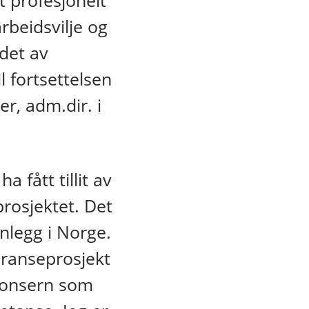
 profesjonelt
rbeidsvilje og
edet av
l fortsettelsen
r, adm.dir. i
a fått tillit av
rosjektet. Det
nlegg i Norge.
feranseprosjekt
 konsern som