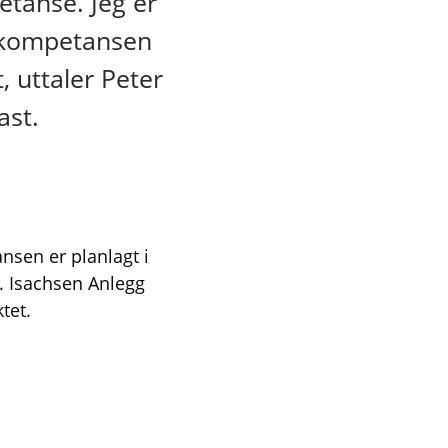
etanse. Jeg er
e kompetansen
 uttaler Peter
ast.
nsen er planlagt i
9. Isachsen Anlegg
tet.