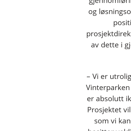
gjennomføri
og løsningso
posit
prosjektdirek
av dette i 
– Vi er utroli
Vinterparken 
er absolutt 
Prosjektet vi
som vi kan