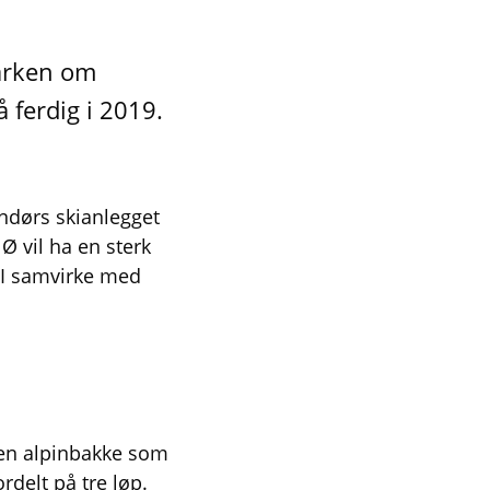
parken om
 ferdig i 2019.
endørs skianlegget
NØ vil ha en sterk
 I samvirke med
 en alpinbakke som
rdelt på tre løp.