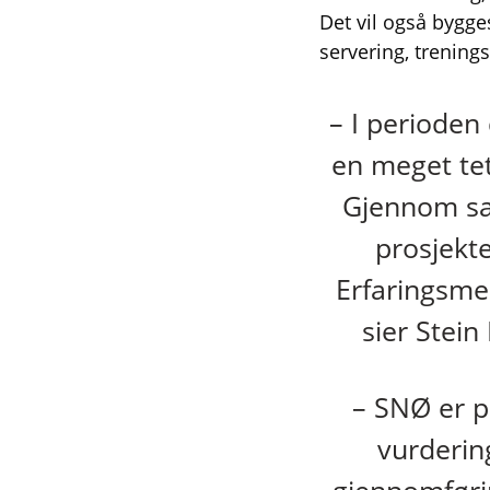
Det vil også bygges
servering, trening
– I perioden
en meget te
Gjennom sam
prosjekte
Erfaringsmes
sier Stein
– SNØ er p
vurderin