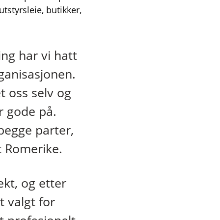
tstyrsleie, butikker,
ng har vi hatt
ganisasjonen.
t oss selv og
er gode på.
 begge parter,
st Romerike.
kt, og etter
 valgt for