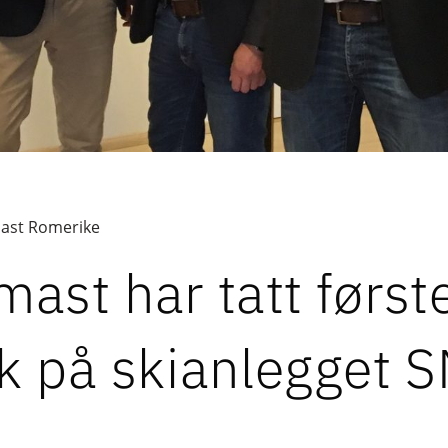
ast Romerike
ast har tatt først
k på skianlegget 