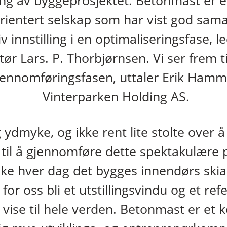
ng av byggeprosjektet. Betonmast er et
rientert selskap som har vist god sama
iv innstilling i en optimaliseringsfase, l
tør Lars. P. Thorbjørnsen. Vi ser frem ti
gjennomføringsfasen, uttaler Erik Hamme
Vinterparken Holding AS.
g ydmyke, og ikke rent lite stolte over å h
til å gjennomføre dette spektakulære p
ikke hver dag det bygges innendørs skia
l for oss bli et utstillingsvindu og et re
 vise til hele verden. Betonmast er et