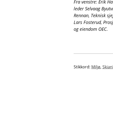
Fra venstre: Erik H
leder Selvaag Byutv
Rennan, Teknisk sje
Lars Fosterud, Pros
og eiendom OEC.
Stikkord:
Miljø
,
Skian