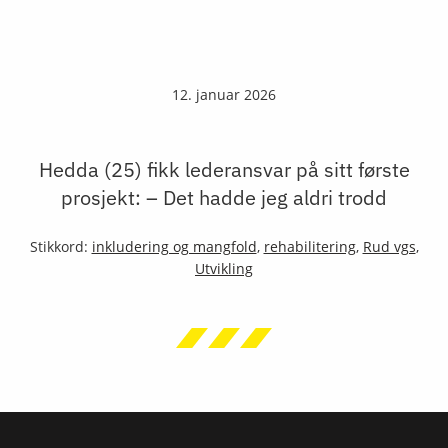
12. januar 2026
Hedda (25) fikk lederansvar på sitt første
prosjekt: – Det hadde jeg aldri trodd
Stikkord:
inkludering og mangfold
,
rehabilitering
,
Rud vgs
,
Utvikling