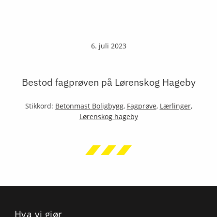
6. juli 2023
Bestod fagprøven på Lørenskog Hageby
Stikkord:
Betonmast Boligbygg
,
Fagprøve
,
Lærlinger
,
Lørenskog hageby
Hva vi gjør