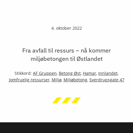
4. oktober 2022
Fra avfall til ressurs – nå kommer
miljøbetongen til Østlandet
Stikkord:
AF Gruppen
,
Betong Øst
,
Hamar
,
Innlandet
,
Jomfruelig ressurser
,
Miljø
,
Miljøbetong
,
Sverdrupsgate 47