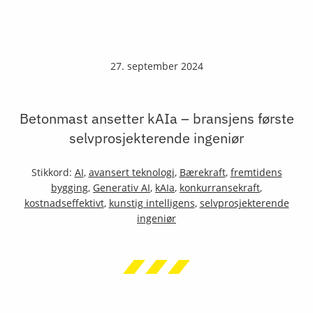
27. september 2024
Betonmast ansetter kAIa – bransjens første
selvprosjekterende ingeniør
Stikkord:
AI
,
avansert teknologi
,
Bærekraft
,
fremtidens
bygging
,
Generativ AI
,
kAIa
,
konkurransekraft
,
kostnadseffektivt
,
kunstig intelligens
,
selvprosjekterende
ingeniør