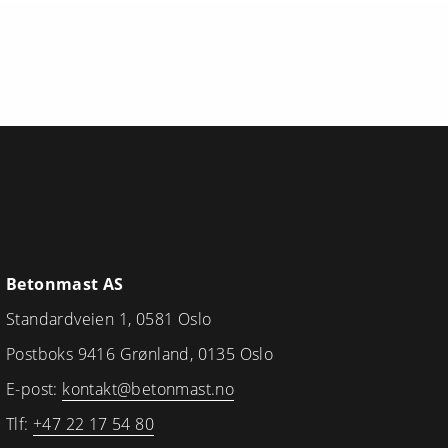
Betonmast AS
Standardveien 1, 0581 Oslo
Postboks 9416 Grønland, 0135 Oslo
E-post:
kontakt@betonmast.no
Tlf:
+47 22 17 54 80