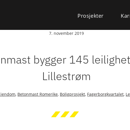
Prosjekter
Kar
7. november 2019
nmast bygger 145 leilighe
Lillestrøm
Eiendom
,
Betonmast Romerike
,
Boligprosjekt
,
Fagerborgkvartalet
,
Le