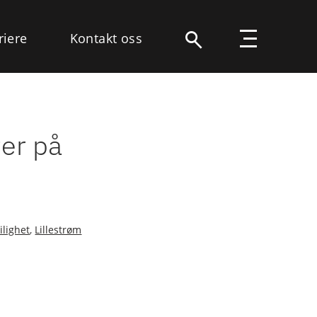
riere
Kontakt oss
ter på
ilighet
,
Lillestrøm