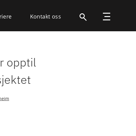
riere
Kontakt oss
r opptil
jektet
heim