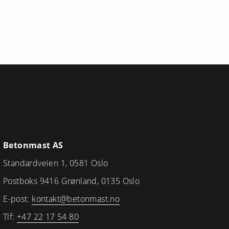
Betonmast AS
Standardveien 1, 0581 Oslo
Postboks 9416 Grønland, 0135 Oslo
E-post:
kontakt@betonmast.no
Tlf:
+47 22 17 54 80