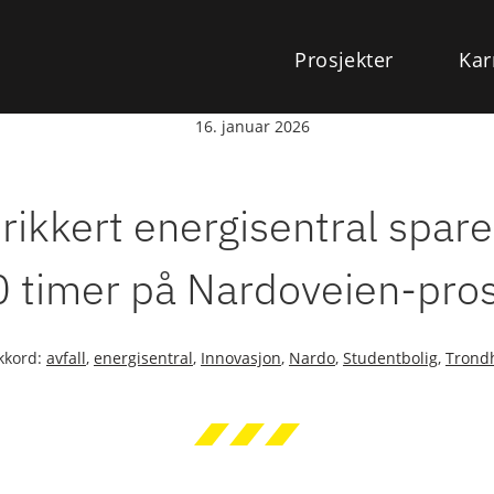
Prosjekter
Kar
16. januar 2026
rikkert energisentral spare
 timer på Nardoveien-pros
ikkord:
avfall
,
energisentral
,
Innovasjon
,
Nardo
,
Studentbolig
,
Trond