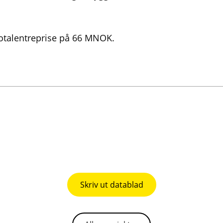
totalentreprise på 66 MNOK.
Skriv ut datablad