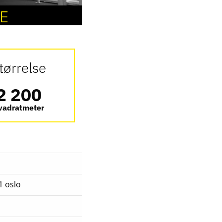
4E
tørrelse
2 200
vadratmeter
1 oslo