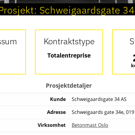
Prosjekt:
Schweigaardsgate 3
tssum
Kontraktstype
S
Totalentreprise
K
k
Prosjektdetaljer
Kunde
Schweigaardsgate 34 AS
Adresse
Schweigaards gate 34e, 019
Virksomhet
Betonmast Oslo