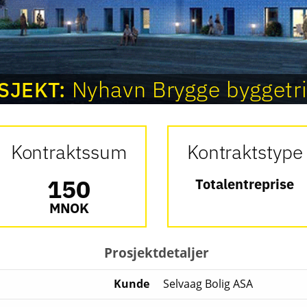
Nyhavn Brygge byggetr
SJEKT:
Kontraktssum
Kontraktstype
150
Totalentreprise
MNOK
Prosjektdetaljer
Kunde
Selvaag Bolig ASA