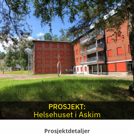
PROSJEKT:
Helsehuset i Askim
Prosjektdetaljer