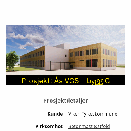
Prosjekt:
Ås VGS – bygg G
Prosjektdetaljer
Kunde
Viken Fylkeskommune
Virksomhet
Betonmast Østfold