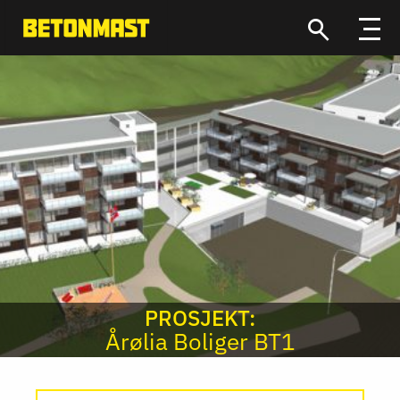
PROSJEKT:
Årølia Boliger BT1