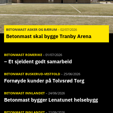
BETONMAST ASKER OG BÆRUM
–
02/07/2026
Betonmast skal bygge Tranby Arena
BETONMAST ROMERIKE
–
01/07/2026
– Et sjeldent godt samarbeid
BETONMAST BUSKERUD-VESTFOLD
–
25/06/2026
Fornøyde kunder på Tolvsrød Torg
BETONMAST INNLANDET
–
24/06/2026
Betonmast bygger Lenatunet helsebygg
BETONMAST INNLANDET
–
22/06/2026