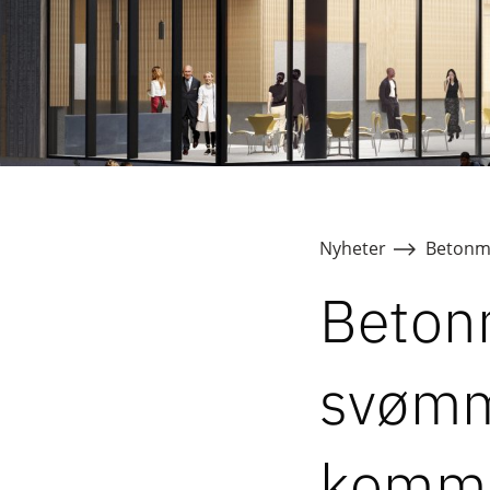
Nyheter
Betonm
Beton
svømm
komm