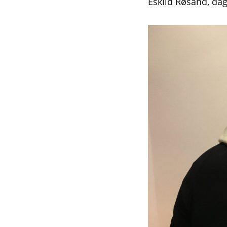
Eskild Røsand, dag