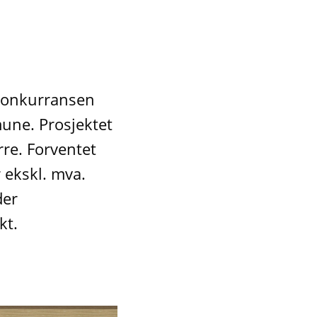
konkurransen
une. Prosjektet
re. Forventet
 ekskl. mva.
der
kt.