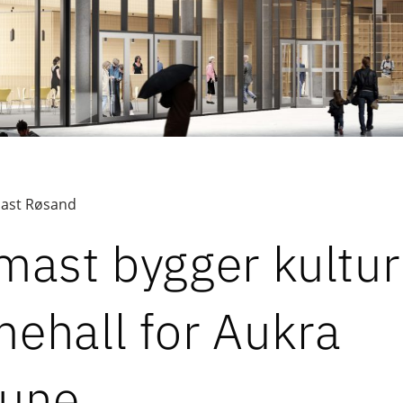
ast Røsand
mast bygger kultu
ehall for Aukra
une