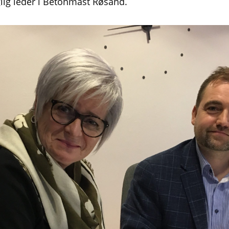
lig leder i Betonmast Røsand.