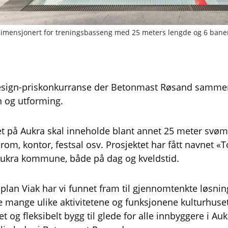
mensjonert for treningsbasseng med 25 meters lengde og 6 baner. 
design-priskonkurranse der Betonmast Røsand samme
gn og utforming.
et på Aukra skal inneholde blant annet 25 meter sv
tsrom, kontor, festsal osv. Prosjektet har fått navnet «
 Aukra kommune, både på dag og kveldstid.
an Viak har vi funnet fram til gjennomtenkte løsnin
de mange ulike aktivitetene og funksjonene kulturhus
tet og fleksibelt bygg til glede for alle innbyggere i 