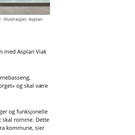
Illustrasjon: Asplan
n med Asplan Viak
ømmebasseng,
Torget» og skal være
ger og funksjonelle
et skal romme. Dette
Aukra kommune, sier