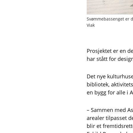
Svømmebassenget er di
Viak
Prosjektet er en 
har stått for desi
Det nye kulturhus
bibliotek, aktivite
en bygg for alle i
– Sammen med Aspl
arealer tilpasset 
blir et fremtidsret