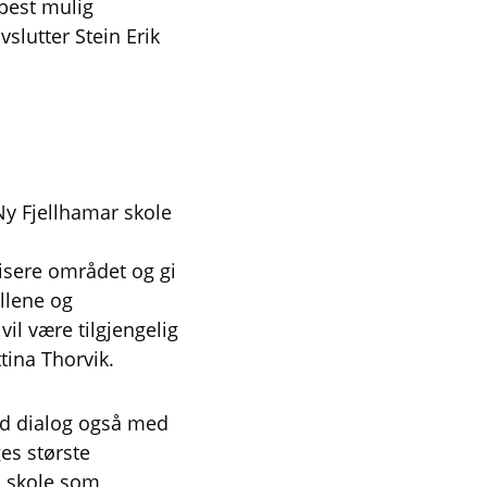
 best mulig
slutter Stein Erik
Ny Fjellhamar skole
alisere området og gi
allene og
l være tilgjengelig
tina Thorvik.
god dialog også med
es største
en skole som