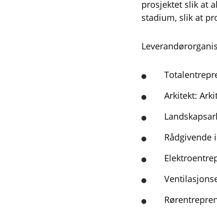
prosjektet slik at 
stadium, slik at pr
Leverandørorganisa
Totalentrep
Arkitekt: Ark
Landskapsark
Rådgivende i
Elektroentre
Ventilasjons
Rørentrepre