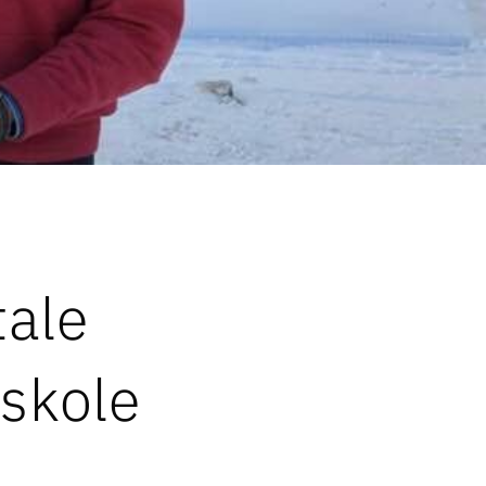
tale
skole