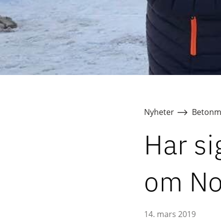
Nyheter
Betonm
Har si
om No
14. mars 2019