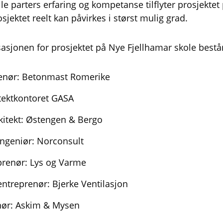
alle parters erfaring og kompetanse tilflyter prosjektet 
osjektet reelt kan påvirkes i størst mulig grad.
sjonen for prosjektet på Nye Fjellhamar skole består
renør: Betonmast Romerike
itektkontoret GASA
itekt: Østengen & Bergo
ngeniør: Norconsult
prenør: Lys og Varme
entreprenør: Bjerke Ventilasjon
nør: Askim & Mysen