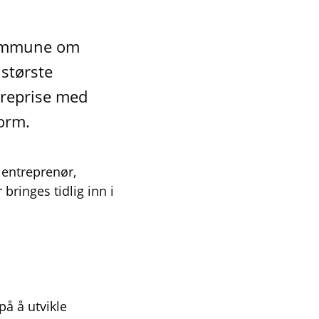
kommune om
 største
treprise med
orm.
lentreprenør,
bringes tidlig inn i
å å utvikle