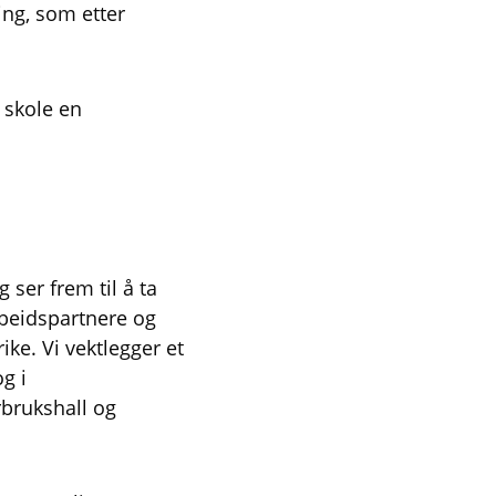
ing, som etter
 skole en
 ser frem til å ta
eidspartnere og
ke. Vi vektlegger et
g i
erbrukshall og
.