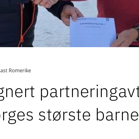
ast Romerike
gnert partneringav
rges største barne