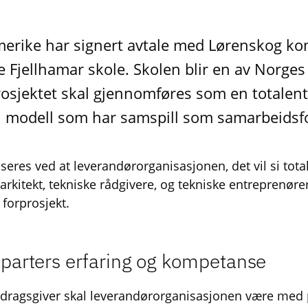
erike har signert avtale med Lørenskog 
e Fjellhamar skole. Skolen blir en av Norges
rosjektet skal gjennomføres som en totalen
en modell som har samspill som samarbeidsf
seres ved at leverandørorganisasjonen, det vil si tota
arkitekt, tekniske rådgivere, og tekniske entreprenører 
 forprosjekt.
e parters erfaring og kompetanse
agsgiver skal leverandørorganisasjonen være med p