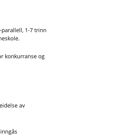
arallell, 1-7 trinn
neskole.
for konkurranse og
eidelse av
 inngås