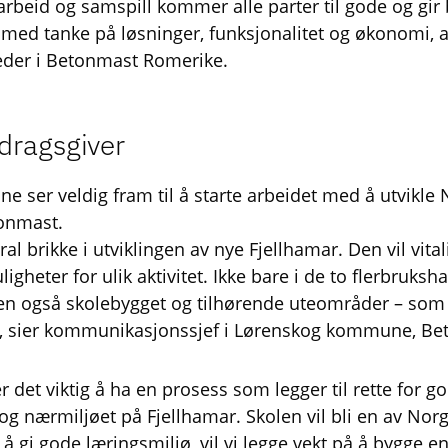
rbeid og samspill kommer alle parter til gode og gir
e med tanke på løsninger, funksjonalitet og økonomi, av
leder i Betonmast Romerike.
dragsgiver
ser veldig fram til å starte arbeidet med å utvikle 
onmast.
ral brikke i utviklingen av nye Fjellhamar. Den vil vit
gheter for ulik aktivitet. Ikke bare i de to flerbruksh
 også skolebygget og tilhørende uteområder – som vi
d, sier kommunikasjonssjef i Lørenskog kommune, Bet
det viktig å ha en prosess som legger til rette for 
og nærmiljøet på Fjellhamar. Skolen vil bli en av Norg
 å gi gode læringsmiljø, vil vi legge vekt på å bygge 