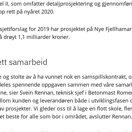
el II, som omfatter detaljprosjektering og gjennomfør
pp rett på nyåret 2020.
ettforslag for 2019 har prosjektet på Nye Fjellhamar
drøyt 1,1 milliarder kroner.
ett samarbeid
 og stolte av å ha vunnet nok en samspillskontrakt, og
rdeles spennende oppgaven sammen med våre samarb
 sier Svein Rennan, teknisk sjef i Betonmast Romeri
llom kunden og leverandøren både i utviklingsfasen o
prosjekter. Vi gleder oss til å lage en flott skole, fl
et beste for alle som bor i området, avslutter Rennan