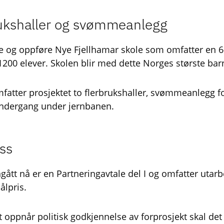
rukshaller og svømmeanlegg
le og oppføre Nye Fjellhamar skole som omfatter en 6-p
1200 elever. Skolen blir med dette Norges største bar
e omfatter prosjektet to flerbrukshaller, svømmeanlegg 
ndergang under jernbanen.
ss
gått nå er en Partneringavtale del I og omfatter utarb
ålpris.
t oppnår politisk godkjennelse av forprosjekt skal det