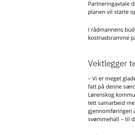
Partneringavtale d
planen vil starte o
I rådmannens budsj
kostnadsramme på 
Vektlegger t
– Vi er meget glade
fatt på denne sæ
Lørenskog kommune,
tett samarbeid me
gjennomføringen av 
svømmehall – til d