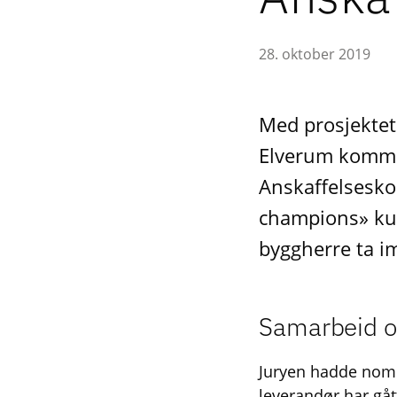
28. oktober 2019
Med prosjektet
Elverum kommun
Anskaffelsesko
champions» ku
byggherre ta i
Samarbeid o
Juryen hadde nomin
leverandør har gå