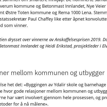
Elverum kommune og Betonmast Innlandet, Nye Veier
amt Østre Toten kommune og Rema 1000 Lena. Stemm
statssekretær Paul Chaffey like etter åpnet konvolutten
od som vinner.
ttien drysset over vinnerne av Anskaffelsesprisen 2019. D
 Betonmast Innlandet og Heidi Erikstad, prosjektleder i 
oner mellom kommunen og utbygger
lse het det: «Byggingen av Ydalir skole og barnehage
se hvor gode relasjoner mellom kommunen og utbygg
ne har vært involvert gjennom hele prosessen, og pros
etoder for å nå målene».