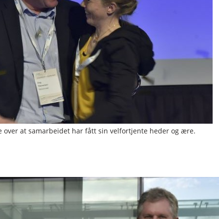
 over at samarbeidet har fått sin velfortjente heder og ære.