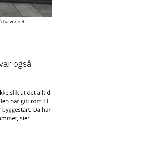
 å ha vunnet
var også
ke slik at det alltid
len har gitt rom til
ør byggestart. Da har
ommet, sier