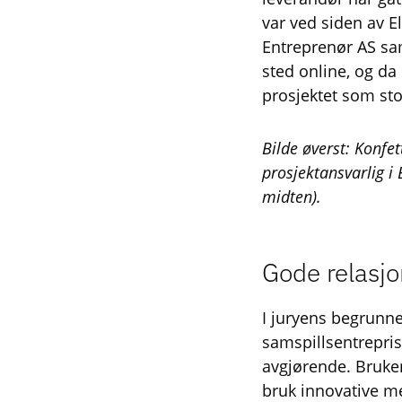
var ved siden av 
Entreprenør AS s
sted online, og da 
prosjektet som st
Bilde øverst: Konfe
prosjektansvarlig i
midten).
Gode relasj
I juryens begrunne
samspillsentrepri
avgjørende. Bruker
bruk innovative m