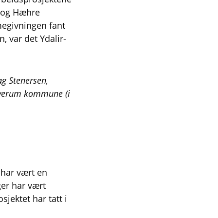
 og Hæhre
egivningen fant
, var det Ydalir-
ag Stenersen,
Elverum kommune (i
 har vært en
er har vært
jektet har tatt i