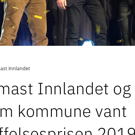
st Innlandet
mast Innlandet og
um kommune vant
felsesprisen 2019