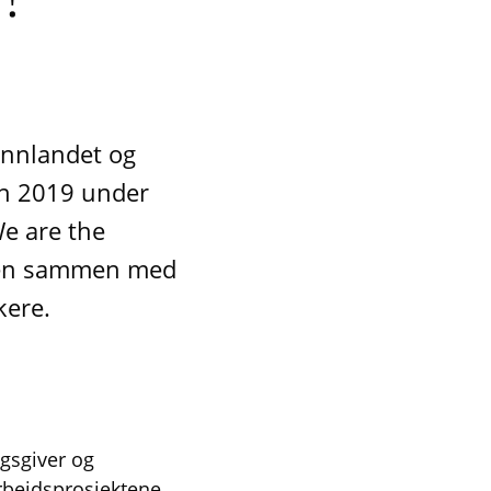
Innlandet og
en 2019 under
We are the
rsen sammen med
kere.
agsgiver og
rbeidsprosjektene