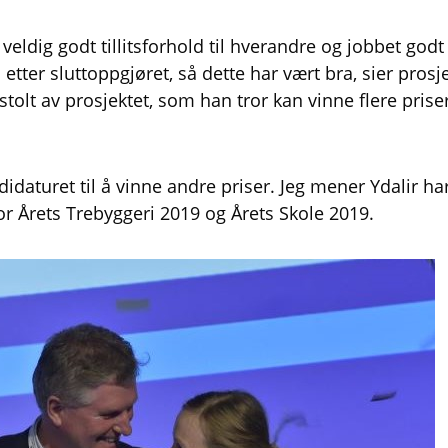
t veldig godt tillitsforhold til hverandre og jobbet go
nå etter sluttoppgjøret, så dette har vært bra, sier pros
stolt av prosjektet, som han tror kan vinne flere pri
ndidaturet til å vinne andre priser. Jeg mener Ydalir h
for Årets Trebyggeri 2019 og Årets Skole 2019.