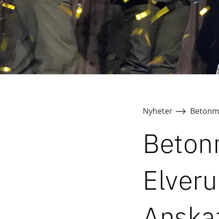
Nyheter
Betonma
Beton
Elver
Anskaf